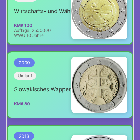
Wirtschafts- und Währungsunion
KM# 100
Auflage: 2500000
WWU 10 Jahre
2009
Umlauf
Slowakisches Wappen
KM# 89
-
2013