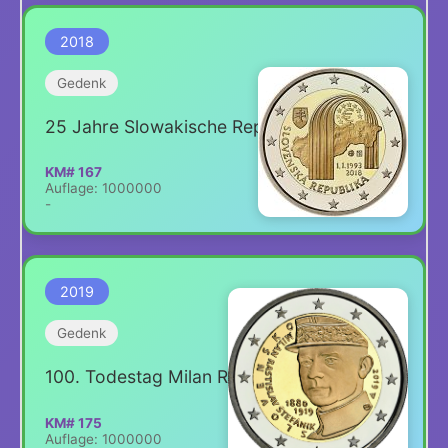
2018
Gedenk
25 Jahre Slowakische Republik
KM# 167
Auflage: 1000000
-
2019
Gedenk
100. Todestag Milan Rastislav Štefánik
KM# 175
Auflage: 1000000