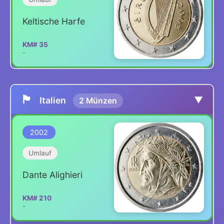
Keltische Harfe
KM# 35
-
🏴
▼
Italien
2 Münzen
2002
Umlauf
Dante Alighieri
KM# 210
-