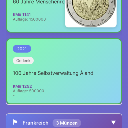
60 Jahre Menschenrechte
KM# 1141
Auflage: 1500000
-
2021
Gedenk
100 Jahre Selbstverwaltung Åland
KM# 1252
Auflage: 500000
-
🏴
▼
Frankreich
3 Münzen