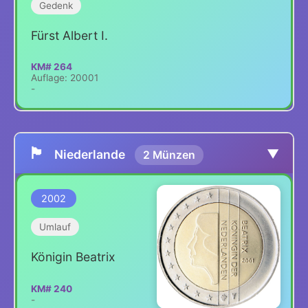
Gedenk
Fürst Albert I.
KM# 264
Auflage: 20001
-
🏴
▼
Niederlande
2 Münzen
2002
Umlauf
Königin Beatrix
KM# 240
-