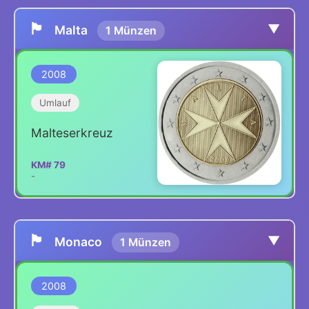
🏴
▼
Malta
1 Münzen
2008
Umlauf
Malteserkreuz
KM# 79
-
🏴
▼
Monaco
1 Münzen
2008