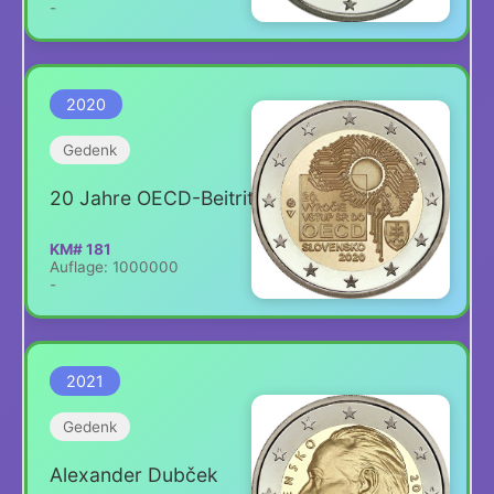
-
2020
Gedenk
20 Jahre OECD-Beitritt
KM# 181
Auflage: 1000000
-
2021
Gedenk
Alexander Dubček