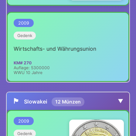
2009
Gedenk
Wirtschafts- und Währungsunion
KM# 270
Auflage: 5300000
WWU 10 Jahre
🏴
▼
Slowakei
12 Münzen
2009
Gedenk