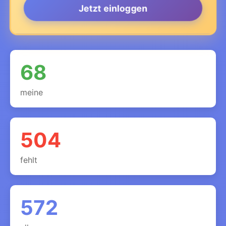
Jetzt einloggen
68
meine
504
fehlt
572