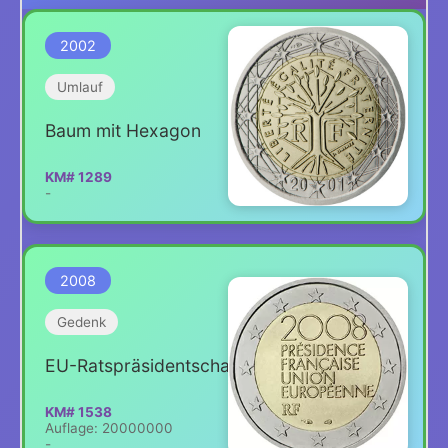
2002
Umlauf
Baum mit Hexagon
KM# 1289
-
2008
Gedenk
EU-Ratspräsidentschaft
KM# 1538
Auflage: 20000000
-