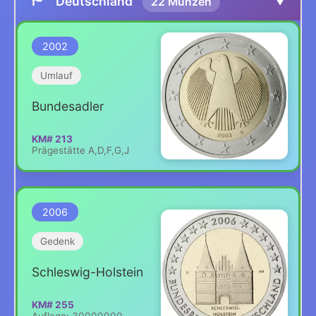
🏴
▼
Deutschland
22 Münzen
2002
Umlauf
Bundesadler
KM# 213
Prägestätte A,D,F,G,J
2006
Gedenk
Schleswig-Holstein
KM# 255
Auflage: 30000000