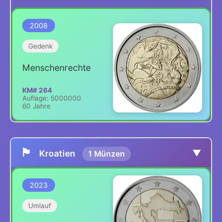
2008
Gedenk
Menschenrechte
KM# 264
Auflage: 5000000
60 Jahre
🏴
▼
Kroatien
1 Münzen
2023
Umlauf