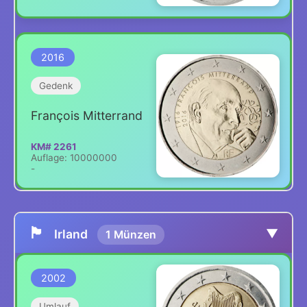
2016
Gedenk
François Mitterrand
KM# 2261
Auflage: 10000000
-
🏴
▼
Irland
1 Münzen
2002
Umlauf