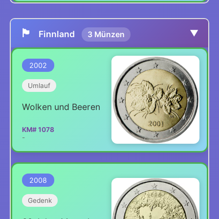
🏴
▼
Finnland
3 Münzen
2002
Umlauf
Wolken und Beeren
KM# 1078
-
2008
Gedenk