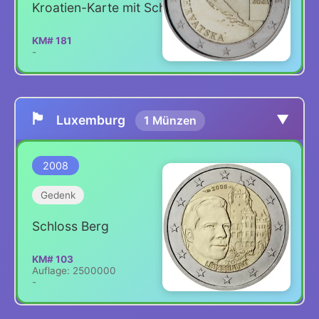
Kroatien-Karte mit Schachbrettmuster
KM# 181
-
🏴
▼
Luxemburg
1 Münzen
2008
Gedenk
Schloss Berg
KM# 103
Auflage: 2500000
-