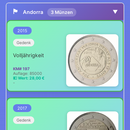
🏴
▼
Andorra
3 Münzen
2015
Gedenk
Volljährigkeit
KM# 197
Auflage: 85000
💶 Wert: 28,00 €
-
2017
Gedenk